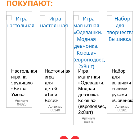
ПОКУПАЮТ:
Настольная
Настольная
Игра
Набор
игра на
игра
магнитная
для
эрудицию
для
«Одевашки.
вышивки
«Битва
детей
Модная
своими
Умов»
«Тоси
девчонка.
руками
Боси»
Ксюша»
«Совёнок»
Артикул:
04823
(европодвес,
Артикул:
Артикул:
05240
05261
2х8шт)
Артикул:
04094