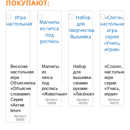
ПОКУПАЮТ:
Веселая
Магниты
Набор
«Слоги»,
настольная
из
для
настольная
игра
гипса
вышивки
игра
Объяснялка
под
своими
серии
«Объясни
роспись
руками
«Учись,
словами».
«Животные»
«Лисёнок»
играя»
Серия
Артикул:
Артикул:
Артикул:
04964
05259
00075
«Актив
time»
Артикул:
05081