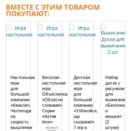
ВМЕСТЕ С ЭТИМ ТОВАРОМ
ПОКУПАЮТ:
Настольная
Веселая
Детская
Набор
игра
настольная
настольная
досок с
для
игра
игра
рисунком
большой
Объяснялка
для
для
компании
«Объясни
большой
выжигания
«Квикли».
словами».
компании
«Белочка
Челлендж
Серия
«Узбагойся,
и
на
«Актив
ща
мышка»
скорость
time»
сыграем!»
(2
мышления
7 игр в
штуки)
Артикул: