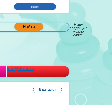
Вход
Нашу
Найти
продукцию
можно
купить:
info@10kor.ru
В каталог