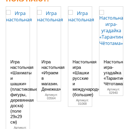
Игра
Игра
Настольная
Настольная
настольная
настольная
игра
игра-
«Шахматы
«Играем
«Шашки
угадайка
и
в
русские
«Тарантинки
шашки»
магазин.
и
Чётотама»
(пластиковые
Денежка»
международные»
Артикул:
02940
фигуры,
(большие)
Артикул:
03564
деревянная
Артикул:
01068
доска)
(поле
29х29
см)
Артикул: