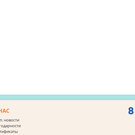
8
НАС
п. новости
годарности
тификаты