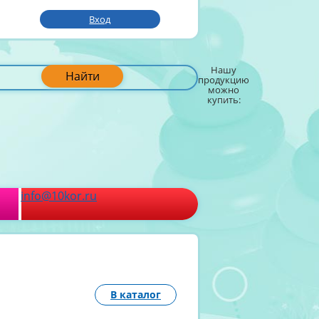
Вход
Нашу
Найти
продукцию
можно
купить:
info@10kor.ru
В каталог