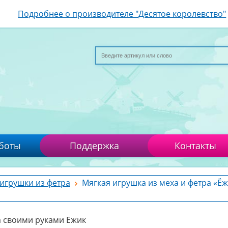
Подробнее о производителе "Десятое королевство"
боты
Поддержка
Контакты
 игрушки из фетра
Мягкая игрушка из меха и фетра «Ё