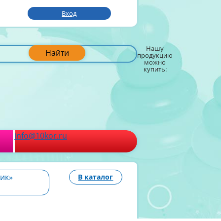
Вход
Нашу
Найти
продукцию
можно
купить:
info@10kor.ru
жик»
В каталог