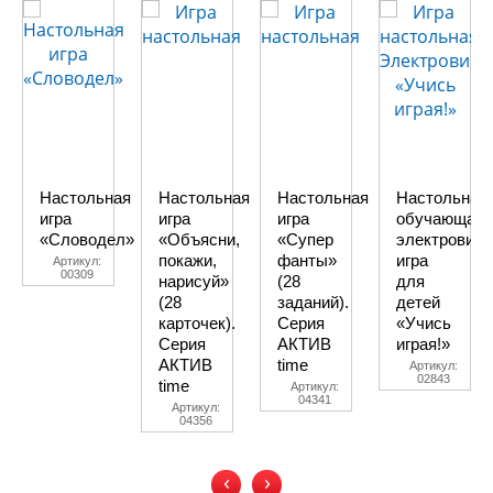
Настольная
Настольная
Настольная
Настольная
игра
игра
игра
обучающая
«Словодел»
«Объясни,
«Супер
электровикт
покажи,
фанты»
игра
Артикул:
00309
нарисуй»
(28
для
(28
заданий).
детей
карточек).
Серия
«Учись
Серия
АКТИВ
играя!»
АКТИВ
time
Артикул:
02843
time
Артикул:
04341
Артикул:
04356
‹
›