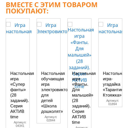
ВМЕСТЕ С ЭТИМ ТОВАРОМ
ПОКУПАЮТ:
Настольная
Настольная
Настольная
Настольная
игра
обучающая
игра
игра-
«Супер
игра
«Фанты.
угадайка
фанты»
электровикторина
Для
«Тарантинки
(28
для
малышей»
Ктояжка»
заданий).
детей
(28
Артикул:
01894
Серия
«Школа
заданий).
АКТИВ
дошколят»
Серия
time
АКТИВ
Артикул:
02844
time
Артикул:
04341
Артикул: