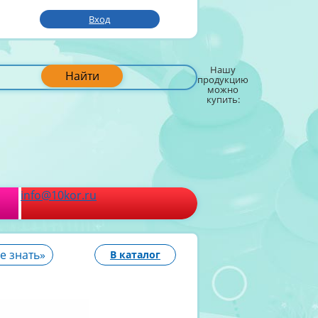
Вход
Нашу
Найти
продукцию
можно
купить:
info@10kor.ru
е знать»
В каталог