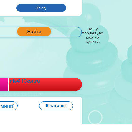
Вход
Нашу
Найти
продукцию
можно
купить:
info@10kor.ru
(мини)
В каталог