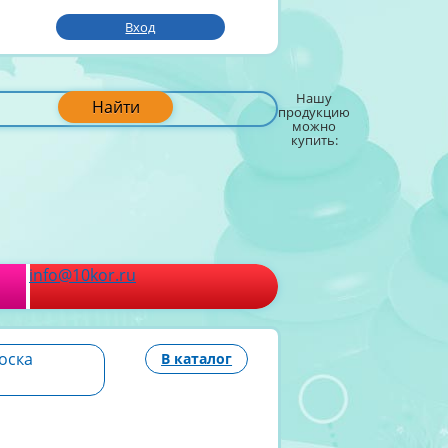
Вход
Нашу
Найти
продукцию
можно
купить:
info@10kor.ru
оска
В каталог