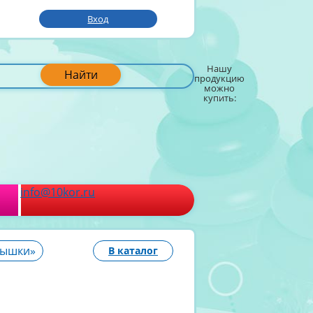
Вход
Нашу
Найти
продукцию
можно
купить:
info@10kor.ru
Мышки»
В каталог