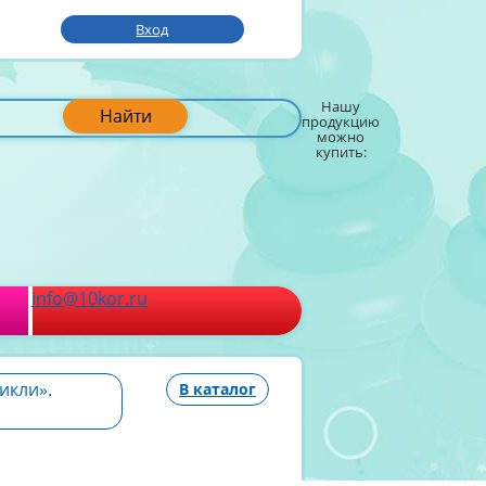
Вход
Нашу
Найти
продукцию
можно
купить:
info@10kor.ru
икли».
В каталог