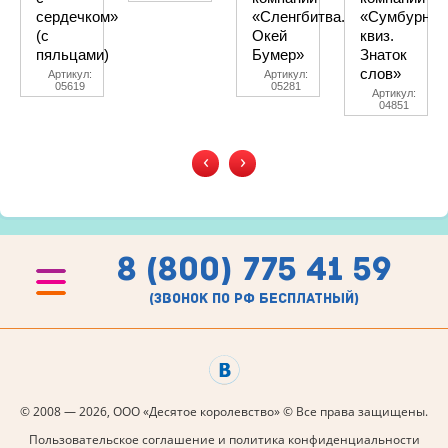
сердечком»
«Сленгбитва.
«Сумбурны
(с
Окей
квиз.
пяльцами)
Бумер»
Знаток
слов»
Артикул:
Артикул:
05619
05281
Артикул:
04851
‹
›
8 (800) 775 41 59
(звонок по рф бесплатный)
© 2008 — 2026, ООО «Десятое королевство» © Все права защищены.
Пользовательское соглашение и политика конфиденциальности