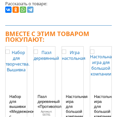
Рассказать о товаре:
ВМЕСТЕ С ЭТИМ ТОВАРОМ
ПОКУПАЮТ:
Набор
Пазл
Настольная
Настольная
для
деревянный
игра
игра
вышивки
«Противоположности»
для
для
«Медвежонок
большой
большой
Артикул:
00791
с
компании
компании