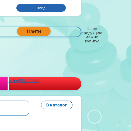
Вход
Нашу
Найти
продукцию
можно
купить:
info@10kor.ru
В каталог