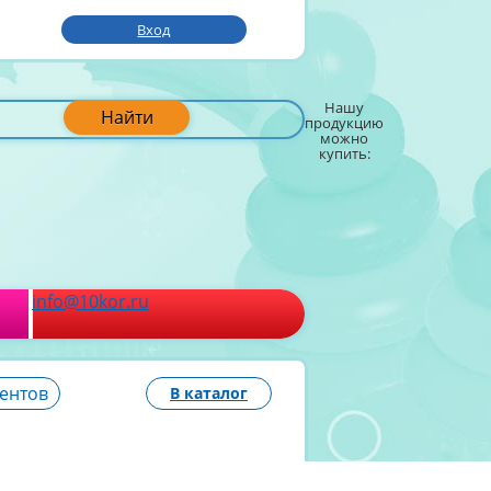
Вход
Нашу
Найти
продукцию
можно
купить:
info@10kor.ru
ментов
В каталог