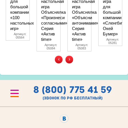
для
настольная
настольная
игра
большой
игра
игра
для
компании
Объяснялка
Объяснялка
большой
«100
«Произнеси
«Объясни
компании
настольных
согласными».
антонимами».
«Сленгбитва
игр»
Серия
Серия
Окей
«Актив
«Актив
Бумер»
Артикул:
05564
time»
time»
Артикул:
05281
Артикул:
Артикул:
05084
05083
‹
›
8 (800) 775 41 59
(звонок по рф бесплатный)