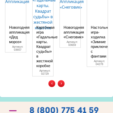
Новогодняя
Карточная
Новогодняя
Настольная
аппликация
игра
аппликация
игра-
«Дед
«Гадальные
«Снеговик»
ходилка
мороз»
карты.
«Зимние
Артикул:
03659
Квадрат
приключени
Артикул:
03657
судьбы»
с
в
фантами
жестяной
Артикул:
04278
коробке
Артикул:
02729
‹
›
8 (800) 775 41 59