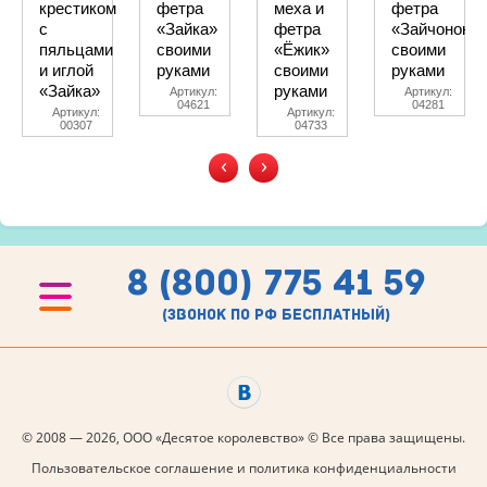
крестиком
фетра
меха и
фетра
с
«Зайка»
фетра
«Зайчонок»
пяльцами
своими
«Ёжик»
своими
и иглой
руками
своими
руками
«Зайка»
руками
Артикул:
Артикул:
04621
04281
Артикул:
Артикул:
00307
04733
‹
›
8 (800) 775 41 59
(звонок по рф бесплатный)
© 2008 — 2026, ООО «Десятое королевство» © Все права защищены.
Пользовательское соглашение и политика конфиденциальности