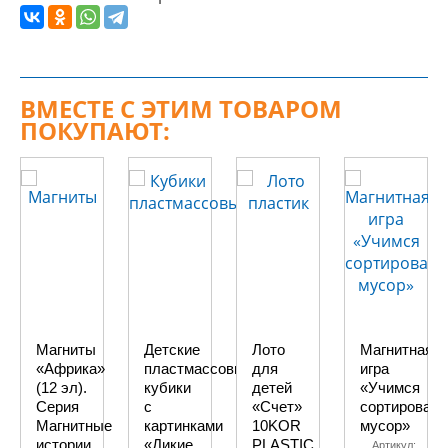
ВМЕСТЕ С ЭТИМ ТОВАРОМ
ПОКУПАЮТ:
Магниты
Детские
Лото
Магнитная
«Африка»
пластмассовые
для
игра
(12 эл).
кубики
детей
«Учимся
Серия
с
«Счет»
сортировать
Магнитные
картинками
10KOR
мусор»
истории
«Дикие
PLASTIC
Артикул: