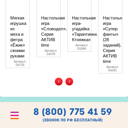
Мягкая
Настольная
Настольная
Настольная
игрушка
игра
игра-
игра
из
«Словодел».
угадайка
«Супер
меха и
Серия
«Тарантинки.
фанты»
фетра
АКТИВ
Ктояжка»
(28
«Ёжик»
time
заданий).
Артикул:
01894
своими
Серия
Артикул:
04378
руками
АКТИВ
time
Артикул:
04733
Артикул:
04341
‹
›
8 (800) 775 41 59
(звонок по рф бесплатный)