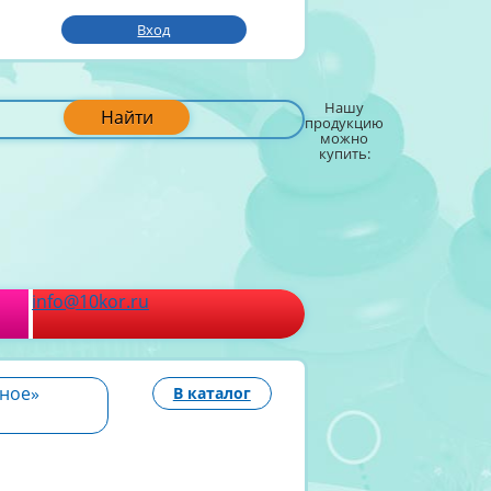
Вход
Нашу
Найти
продукцию
можно
купить:
info@10kor.ru
бное»
В каталог