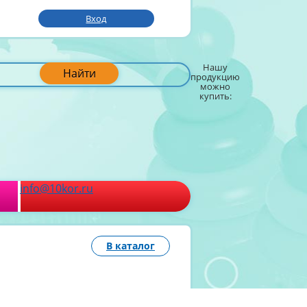
Вход
Нашу
Найти
продукцию
можно
купить:
info@10kor.ru
В каталог