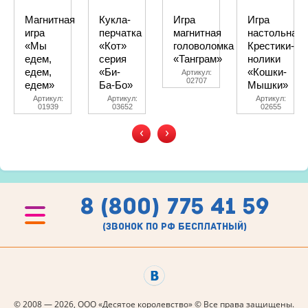
Магнитная
Кукла-
Игра
Игра
игра
перчатка
магнитная
настольная
«Мы
«Кот»
головоломка
Крестики-
едем,
серия
«Танграм»
нолики
едем,
«Би-
«Кошки-
Артикул:
02707
едем»
Ба-Бо»
Мышки»
Артикул:
Артикул:
Артикул:
01939
03652
02655
‹
›
8 (800) 775 41 59
(звонок по рф бесплатный)
© 2008 — 2026, ООО «Десятое королевство» © Все права защищены.