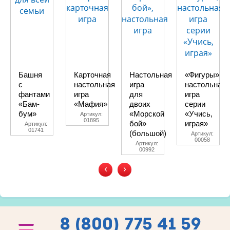
Башня
Карточная
Настольная
«Фигуры»,
с
настольная
игра
настольная
фантами
игра
для
игра
«Бам-
«Мафия»
двоих
серии
бум»
«Морской
«Учись,
Артикул:
01895
бой»
играя»
Артикул:
01741
(большой)
Артикул:
00058
Артикул:
00992
‹
›
8 (800) 775 41 59