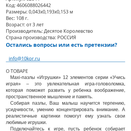
Код:
4606088026442
Размеры:
0,043x0,193x0,153 м
Вес:
108 г.
Возраст:
от 3 лет
Производитель:
Десятое Королевство
Страна производства:
РОССИЯ
Остались вопросы или есть претензии?
info@10kor.ru
О ТОВАРЕ
Maxi-пазлы «Игрушки» 12 элементов серии «Учись
играя» – это увлекательная игра-головоломка,
которая поможет развить у ребенка воображение,
пространственное мышление и память.
Собирая пазлы, Ваш малыш научится терпению,
усидчивости, умению концентрировать внимание. А
реалистичные картинки помогут ему узнать свои
любимые игрушки.
Подключайтесь к игре, пусть ребенок собирает