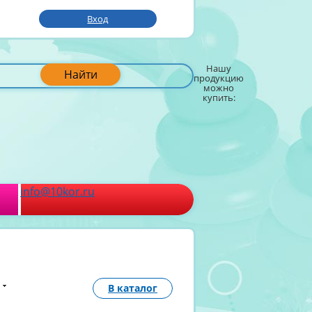
Вход
Нашу
Найти
продукцию
можно
купить:
info@10kor.ru
В каталог