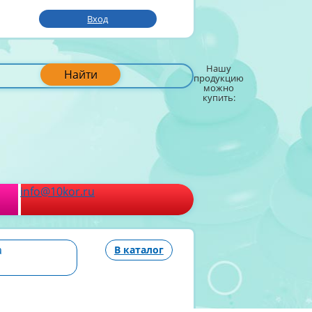
Вход
Нашу
Найти
продукцию
можно
купить:
info@10kor.ru
а
В каталог