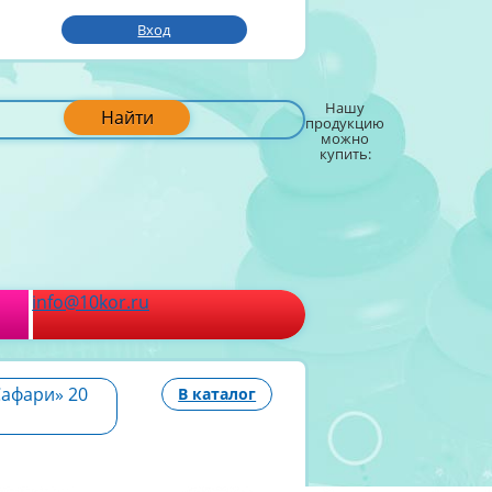
Вход
Нашу
Найти
продукцию
можно
купить:
info@10kor.ru
Сафари» 20
В каталог