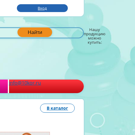
Вход
Нашу
Найти
продукцию
можно
купить:
info@10kor.ru
В каталог