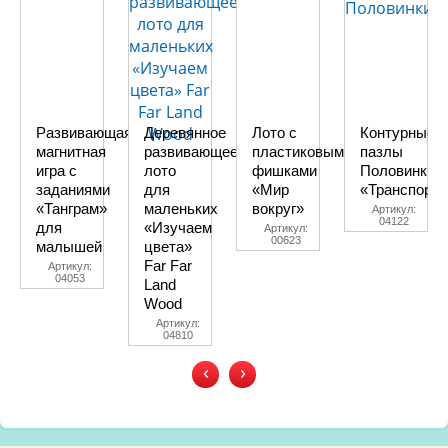
Развивающая
Деревянное
Лото с
Контурные
магнитная
развивающее
пластиковыми
пазлы
игра с
лото
фишками
Половинки
заданиями
для
«Мир
«Транспорт»
«Танграм»
маленьких
вокруг»
Артикул:
04122
для
«Изучаем
Артикул:
00623
малышей
цвета»
Far Far
Артикул:
04053
Land
Wood
Артикул:
04810
‹
›