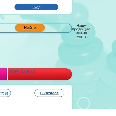
Вход
Нашу
Найти
продукцию
можно
купить:
info@10kor.ru
тов)
В каталог