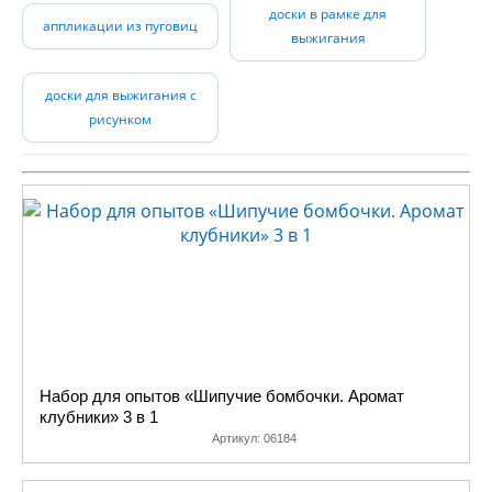
доски в рамке для
ребенка и традиционные
аппликации из пуговиц
выжигания
наборы для творчества
(наборы для вышивания,
аппликации), и
доски для выжигания с
достаточно экзотичные
рисунком
(картины из пайеток), и
совсем новые на нашем
рынке наборы для
творчества, например:
аппликации из пайеток, и
аппликации из фольги.
Огромное разнообразие
всевозможных вышивок,
аппликаций и даже
скворечник можно
самостоятельно
Набор для опытов «Шипучие бомбочки. Аромат
изготовить с помощью
клубники» 3 в 1
схемы и подробной
Артикул:
06184
инструкции.