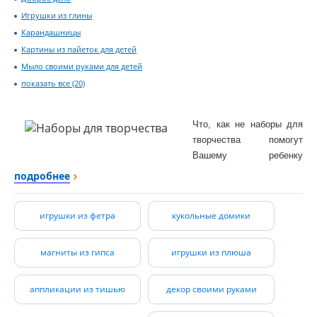
Игрушки из глины
Карандашницы
Картины из пайеток для детей
Мыло своими руками для детей
показать все (20)
Что, как не наборы для
творчества помогут
Вашему ребенку
определиться со своими
подробнее
предпочтениями и
симпатиями, развить
игрушки из фетра
кукольные домики
фантазию, воображение,
усидчивость, веру в свои
силы, а Вам выявить и
магниты из гипса
игрушки из плюша
оценить его способности,
и, возможно, таланты.
аппликации из тишью
декор своими руками
У нас Вы можете
выбрать для своего