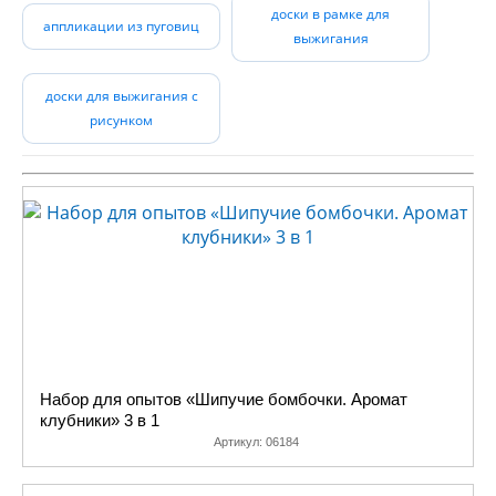
доски в рамке для
ребенка и традиционные
аппликации из пуговиц
выжигания
наборы для творчества
(наборы для вышивания,
аппликации), и
доски для выжигания с
достаточно экзотичные
рисунком
(картины из пайеток), и
совсем новые на нашем
рынке наборы для
творчества, например:
аппликации из пайеток, и
аппликации из фольги.
Огромное разнообразие
всевозможных вышивок,
аппликаций и даже
скворечник можно
самостоятельно
Набор для опытов «Шипучие бомбочки. Аромат
изготовить с помощью
клубники» 3 в 1
схемы и подробной
Артикул:
06184
инструкции.