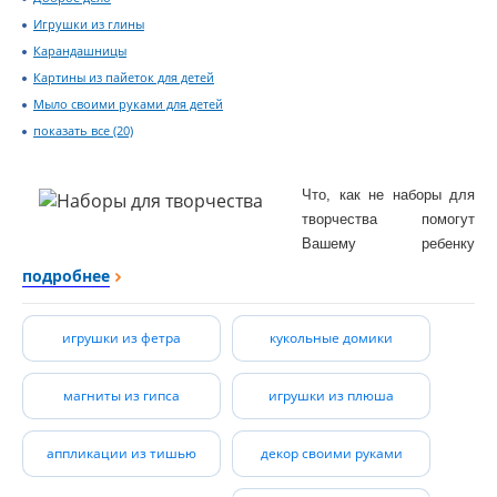
Игрушки из глины
Карандашницы
Картины из пайеток для детей
Мыло своими руками для детей
показать все (20)
Что, как не наборы для
творчества помогут
Вашему ребенку
определиться со своими
подробнее
предпочтениями и
симпатиями, развить
игрушки из фетра
кукольные домики
фантазию, воображение,
усидчивость, веру в свои
силы, а Вам выявить и
магниты из гипса
игрушки из плюша
оценить его способности,
и, возможно, таланты.
аппликации из тишью
декор своими руками
У нас Вы можете
выбрать для своего