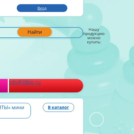
Вход
Нашу
Найти
продукцию
можно
купить:
info@10kor.ru
АНТЫ» мини
В каталог