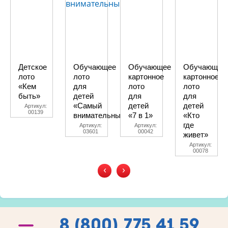
Детское
Обучающее
Обучающее
Обучающее
лото
лото
картонное
картонное
«Кем
для
лото
лото
быть»
детей
для
для
«Самый
детей
детей
Артикул:
00139
внимательный»
«7 в 1»
«Кто
где
Артикул:
Артикул:
03601
00042
живет»
Артикул:
00078
‹
›
8 (800) 775 41 59