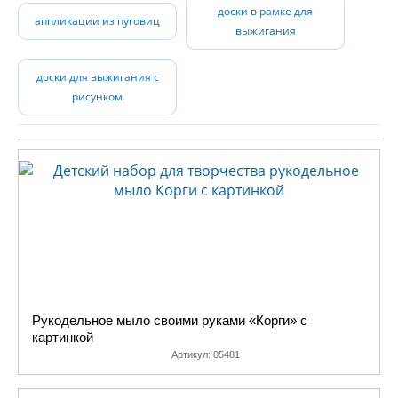
доски в рамке для
ребенка и традиционные
аппликации из пуговиц
выжигания
наборы для творчества
(наборы для вышивания,
аппликации), и
доски для выжигания с
достаточно экзотичные
рисунком
(картины из пайеток), и
совсем новые на нашем
рынке наборы для
творчества, например:
аппликации из пайеток, и
аппликации из фольги.
Огромное разнообразие
всевозможных вышивок,
аппликаций и даже
скворечник можно
самостоятельно
Рукодельное мыло своими руками «Корги» с
изготовить с помощью
картинкой
схемы и подробной
Артикул:
05481
инструкции.