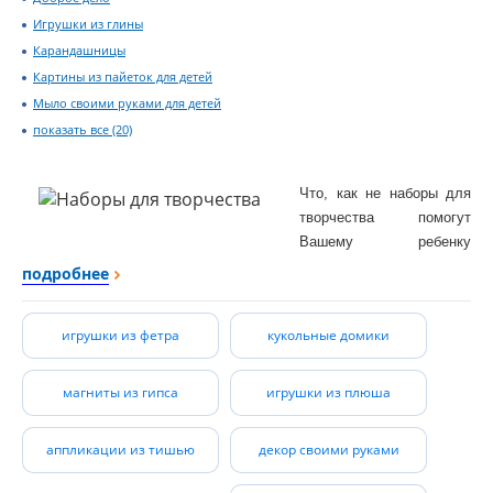
Игрушки из глины
Карандашницы
Картины из пайеток для детей
Мыло своими руками для детей
показать все (20)
Что, как не наборы для
творчества помогут
Вашему ребенку
определиться со своими
подробнее
предпочтениями и
симпатиями, развить
игрушки из фетра
кукольные домики
фантазию, воображение,
усидчивость, веру в свои
силы, а Вам выявить и
магниты из гипса
игрушки из плюша
оценить его способности,
и, возможно, таланты.
аппликации из тишью
декор своими руками
У нас Вы можете
выбрать для своего