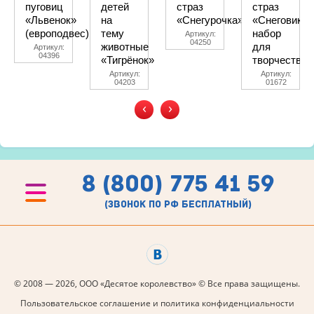
пуговиц
детей
страз
страз
«Львенок»
на
«Снегурочка»
«Снеговик»,
(европодвес)
тему
набор
Артикул:
04250
животные
для
Артикул:
04396
«Тигрёнок»
творчества
Артикул:
Артикул:
04203
01672
‹
›
8 (800) 775 41 59
(звонок по рф бесплатный)
© 2008 — 2026, ООО «Десятое королевство» © Все права защищены.
Пользовательское соглашение и политика конфиденциальности