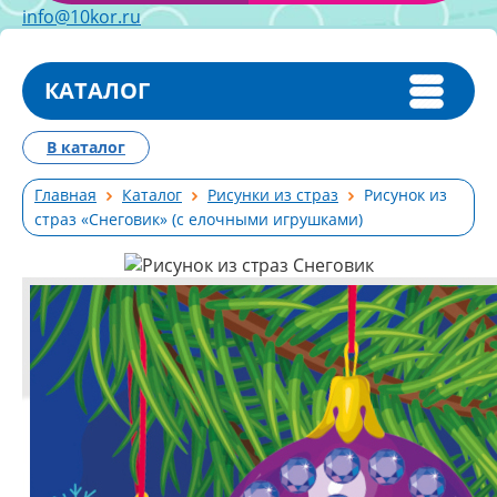
info@10kor.ru
КАТАЛОГ
В каталог
Главная
Каталог
Рисунки из страз
Рисунок из
страз «Снеговик» (с елочными игрушками)