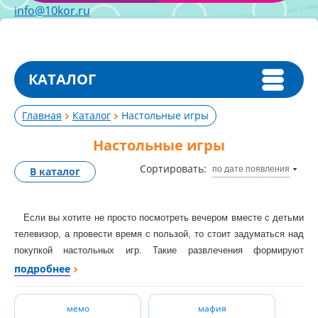
info@10kor.ru
КАТАЛОГ
Главная
Каталог
Настольные игры
Настольные игры
Сортировать:
по дате появления
В каталог
Если вы хотите не просто посмотреть вечером вместе с детьми
телевизор, а провести время с пользой, то стоит задуматься над
покупкой настольных игр. Такие развлечения формируют
правильную атмосферу в семье. Ребенок запомнит на всю жизнь
подробнее
ваши веселые вечера, проведенные за совместными занятиями и
также правильно будет воспитывать и своих детей.
мемо
мафия
Время, проведенное вместе со всей семьей безусловно важно,