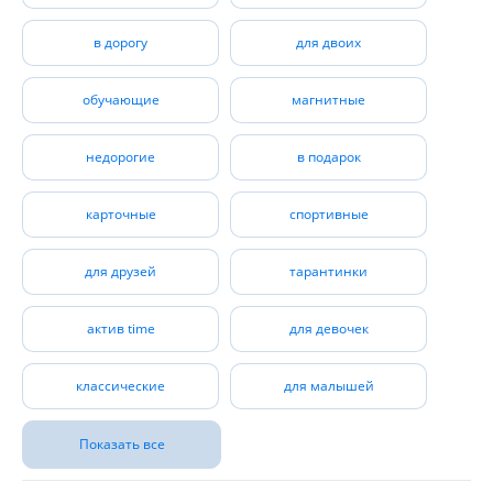
а в компании с играми Десятого Королевства - бесценно.
в дорогу
для двоих
обучающие
магнитные
недорогие
в подарок
карточные
спортивные
для друзей
тарантинки
актив time
для девочек
классические
для малышей
Показать все